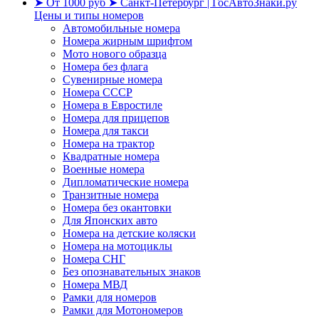
Цены и типы номеров
Автомобильные номера
Номера жирным шрифтом
Мото нового образца
Номера без флага
Сувенирные номера
Номера СССР
Номера в Евростиле
Номера для прицепов
Номера для такси
Номера на трактор
Квадратные номера
Военные номера
Дипломатические номера
Транзитные номера
Номера без окантовки
Для Японских авто
Номера на детские коляски
Номера на мотоциклы
Номера СНГ
Без опознавательных знаков
Номера МВД
Рамки для номеров
Рамки для Мотономеров